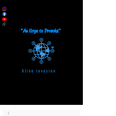
TRUTEAU
Artiste Peintre Plasticien
"An Urge to Provoke"
Alien invasion