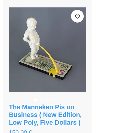
The Manneken Pis on
Business ( New Edition,
Low Poly, Five Dollars )
Prix
150,00 €