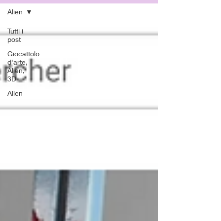
Alien
Tutti i
post
Giocattolo
d'arte,
Alien,
3D
Alien