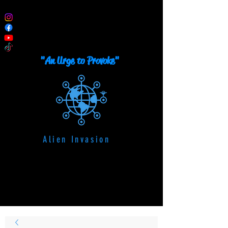
TRUTEAU
Artista Pittore Plastico
"An Urge to Provoke"
Alien Invasion