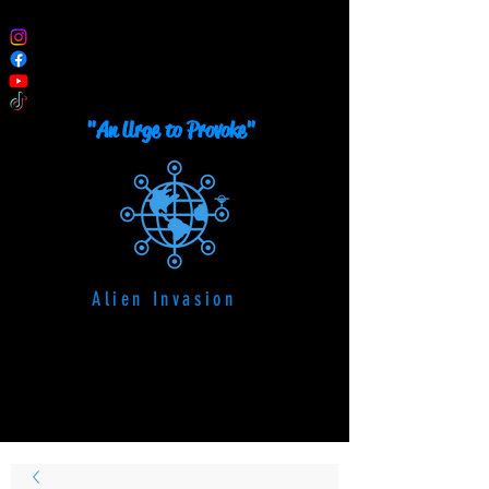
TRUTEAU
Künstler, Maler, Plastiker
"An Urge to Provoke"
Alien Invasion