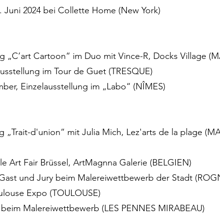
 Juni 2024 bei Collette Home (New York)
ung „C’art Cartoon“ im Duo mit Vince-R, Docks Village (
elausstellung im Tour de Guet (TRESQUE)
ber, Einzelausstellung im „Labo“ (NÎMES)
ng „Trait-d'union“ mit Julia Mich, Lez'arts de la plage (
ble Art Fair Brüssel, ArtMagnna Galerie (BELGIEN)
r, Gast und Jury beim Malereiwettbewerb der Stadt (RO
Toulouse Expo (TOULOUSE)
ast beim Malereiwettbewerb (LES PENNES MIRABEAU)