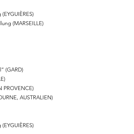
ng (EYGUIÈRES)
llung (MARSEILLE)
al“ (GARD)
E)
 EN PROVENCE)
LBOURNE, AUSTRALIEN)
ng (EYGUIÈRES)