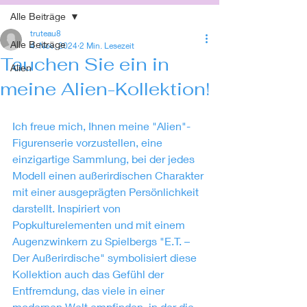
Alle Beiträge
truteau8
Alle Beiträge
4. Nov. 2024
2 Min. Lesezeit
Tauchen Sie ein in
Alien
meine Alien-Kollektion!
Ich freue mich, Ihnen meine "Alien"-
Figurenserie vorzustellen, eine 
einzigartige Sammlung, bei der jedes 
Modell einen außerirdischen Charakter 
mit einer ausgeprägten Persönlichkeit 
darstellt. Inspiriert von 
Popkulturelementen und mit einem 
Augenzwinkern zu Spielbergs "E.T. – 
Der Außerirdische" symbolisiert diese 
Kollektion auch das Gefühl der 
Entfremdung, das viele in einer 
modernen Welt empfinden, in der die 