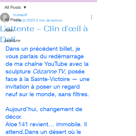
All Posts
truteau8
All Posts
13 août 2025
2 min de lecture
L’attente – Clin d’œil à
Alien
Dali
peinture
Dans un précédent billet, je 
vous parlais du redémarrage 
de ma chaîne YouTube avec la 
sculpture 
Cézanne TV
, posée 
face à la Sainte‑Victoire — une 
invitation à poser un regard 
neuf sur le monde, sans filtres.
Aujourd’hui, changement de 
décor. 
Aloe 141 revient… immobile. Il 
attend.Dans un désert où le 