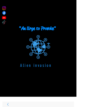
TRUTEAU
Plastic Artist Painter
"An Urge to Provoke"
Alien invasion